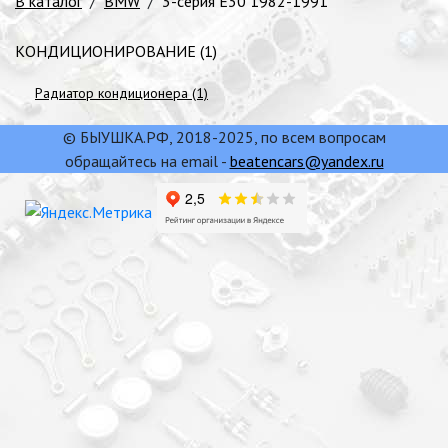
В каталог
/
BMW
/
3-серия E30 1982-1991
КОНДИЦИОНИРОВАНИЕ (1)
Радиатор кондиционера (1)
© БЫУШКА.РФ, 2018-2025, по всем вопросам
обращайтесь на email -
beatencars@yandex.ru