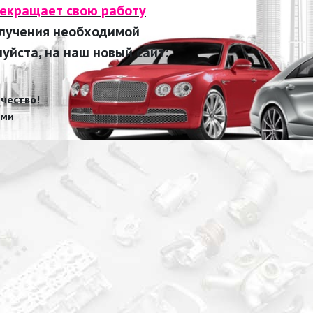
рекращает свою работу
олучения необходимой
йста, на наш новый сайт:
чество!
ами