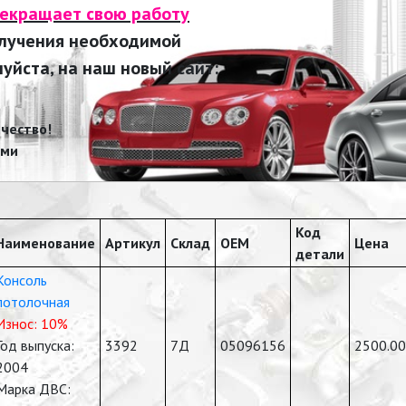
рекращает свою работу
олучения необходимой
йста, на наш новый сайт:
чество!
ами
Код
Наименование
Артикул
Склад
OEM
Цена
детали
Консоль
потолочная
Износ: 10%
Год выпуска:
3392
7Д
05096156
2500.00
2004
Марка ДВС: