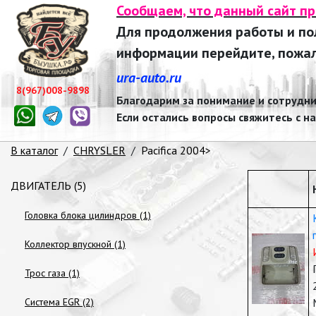
Сообщаем, что данный сайт п
Для продолжения работы и п
информации перейдите, пожалу
ura-auto.ru
8(967)008-9898
Благодарим за понимание и сотрудни
Если остались вопросы свяжитесь с н
В каталог
/
CHRYSLER
/
Pacifica 2004>
ДВИГАТЕЛЬ (5)
Головка блока цилиндров (1)
Коллектор впускной (1)
Трос газа (1)
Система EGR (2)