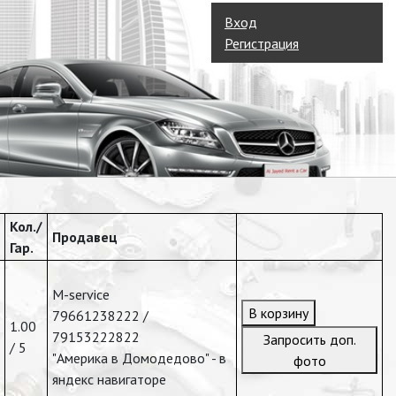
Вход
Регистрация
Кол./
Продавец
Гар.
M-service
В корзину
79661238222 /
1.00
79153222822
Запросить доп.
/ 5
"Америка в Домодедово" - в
фото
яндекс навигаторе