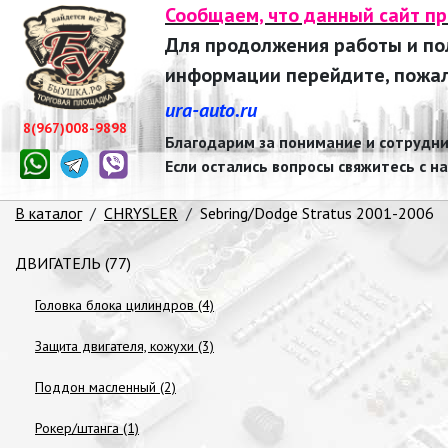
Сообщаем, что данный сайт п
Для продолжения работы и п
информации перейдите, пожалу
ura-auto.ru
8(967)008-9898
Благодарим за понимание и сотрудни
Если остались вопросы свяжитесь с н
В каталог
/
CHRYSLER
/
Sebring/Dodge Stratus 2001-2006
ДВИГАТЕЛЬ (77)
Головка блока цилиндров (4)
Защита двигателя, кожухи (3)
Поддон масленный (2)
Рокер/штанга (1)