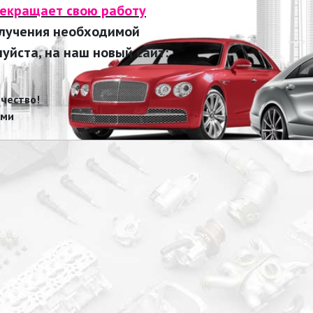
рекращает свою работу
олучения необходимой
йста, на наш новый сайт:
чество!
ами