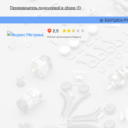
Переключатель подрулевой в сборе (3)
© БЫУШКА.РФ,