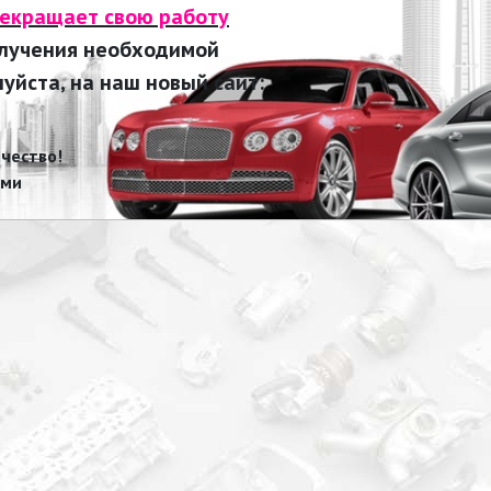
рекращает свою работу
олучения необходимой
йста, на наш новый сайт:
чество!
ами