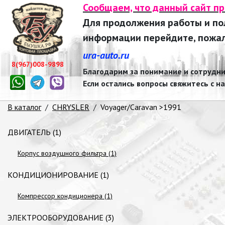
Сообщаем, что данный сайт п
Для продолжения работы и п
информации перейдите, пожалу
ura-auto.ru
8(967)008-9898
Благодарим за понимание и сотрудни
Если остались вопросы свяжитесь с н
В каталог
/
CHRYSLER
/
Voyager/Caravan >1991
ДВИГАТЕЛЬ (1)
Корпус воздушного фильтра (1)
КОНДИЦИОНИРОВАНИЕ (1)
Компрессор кондиционера (1)
ЭЛЕКТРООБОРУДОВАНИЕ (3)