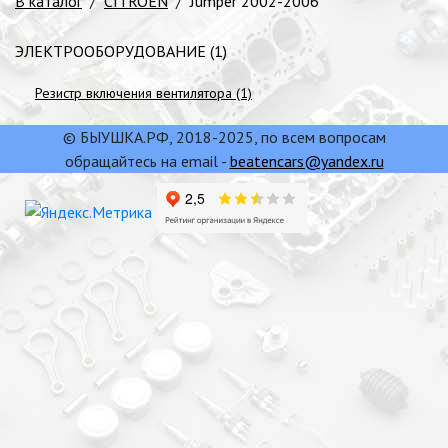
В каталог
/
CITROEN
/
Jumper 2002-2006
ЭЛЕКТРООБОРУДОВАНИЕ (1)
Резистр включения вентилятора (1)
© БЫУШКА.РФ, 2018-2025, по всем вопросам
обращайтесь на email -
beatencars@yandex.ru