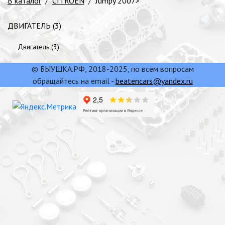
В каталог
/
CITROEN
/
Jumpy 2007>
ДВИГАТЕЛЬ (3)
Двигатель (3)
© БЫУШКА.РФ, 2018-2025, по всем вопросам
обращайтесь на email -
beatencars@yandex.ru