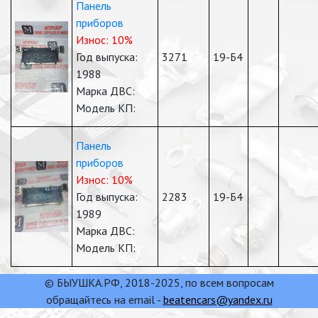
Панель
приборов
Износ: 10%
Год выпуска:
3271
19-Б4
1988
Марка ДВС:
Модель КП:
Панель
приборов
Износ: 10%
Год выпуска:
2283
19-Б4
1989
Марка ДВС:
Модель КП:
© БЫУШКА.РФ, 2018-2025, по всем вопросам
обращайтесь на email -
beatencars@yandex.ru