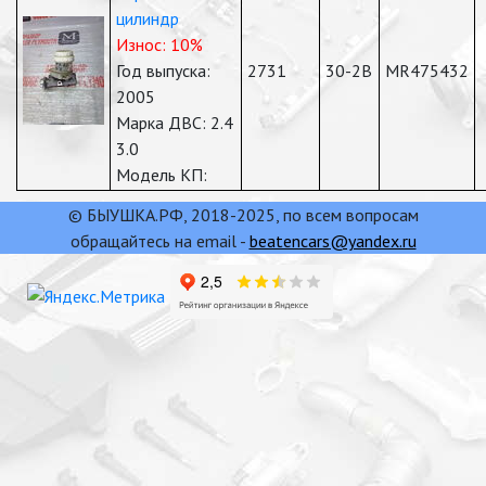
цилиндр
Износ: 10%
Год выпуска:
2731
30-2В
MR475432
2005
Марка ДВС: 2.4
3.0
Модель КП:
© БЫУШКА.РФ, 2018-2025, по всем вопросам
обращайтесь на email -
beatencars@yandex.ru