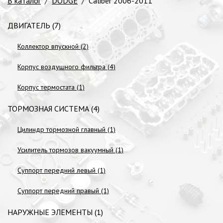
В каталог
/
DODGE
/
Caliber 2006-2011
ДВИГАТЕЛЬ (7)
Коллектор впускной (2)
Корпус воздушного фильтра (4)
Корпус термостата (1)
ТОРМОЗНАЯ СИСТЕМА (4)
Цилиндр тормозной главный (1)
Усилитель тормозов вакуумный (1)
Суппорт передний левый (1)
Суппорт передний правый (1)
НАРУЖНЫЕ ЭЛЕМЕНТЫ (1)