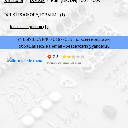
В каталог
/
DODGE
/
Ram (DR/DH) 2001-2009
ЭЛЕКТРООБОРУДОВАНИЕ (1)
Блок электронный (1)
© БЫУШКА.РФ, 2018-2025, по всем вопросам
обращайтесь на email -
beatencars@yandex.ru