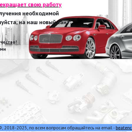
рекращает свою работу
олучения необходимой
йста, на наш новый сайт:
чество!
ами
 2018-2025, по всем вопросам обращайтесь на email -
beatenc