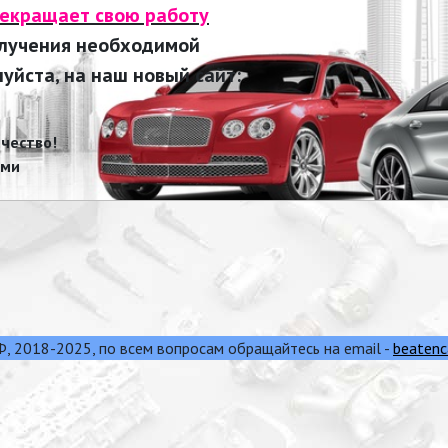
рекращает свою работу
олучения необходимой
йста, на наш новый сайт:
чество!
ами
 2018-2025, по всем вопросам обращайтесь на email -
beatenc