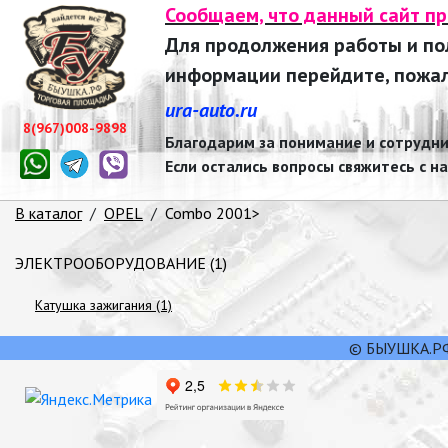
Сообщаем, что данный сайт п
Для продолжения работы и п
информации перейдите, пожалу
ura-auto.ru
8(967)008-9898
Благодарим за понимание и сотрудни
Если остались вопросы свяжитесь с н
В каталог
/
OPEL
/
Combo 2001>
ЭЛЕКТРООБОРУДОВАНИЕ (1)
Катушка зажигания (1)
© БЫУШКА.РФ,