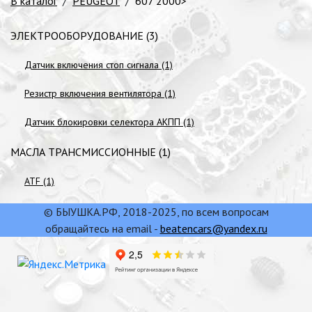
В каталог
/
PEUGEOT
/
607 2000>
ЭЛЕКТРООБОРУДОВАНИЕ (3)
Датчик включения стоп сигнала (1)
Резистр включения вентилятора (1)
Датчик блокировки селектора АКПП (1)
МАСЛА ТРАНСМИССИОННЫЕ (1)
ATF (1)
© БЫУШКА.РФ, 2018-2025, по всем вопросам
обращайтесь на email -
beatencars@yandex.ru