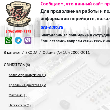
Сообщаем, что данный сайт п
Для продолжения работы и п
информации перейдите, пожалу
ura-auto.ru
8(967)008-9898
Благодарим за понимание и сотрудни
Если остались вопросы свяжитесь с н
В каталог
/
SKODA
/
Octavia (A4 1U-) 2000-2011
ДВИГАТЕЛЬ (6)
Коллектор выпускной (1)
Крепления двигателя (3)
Маховик (1)
Натяжитель (1)