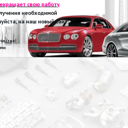
рекращает свою работу
олучения необходимой
йста, на наш новый сайт:
чество!
ами