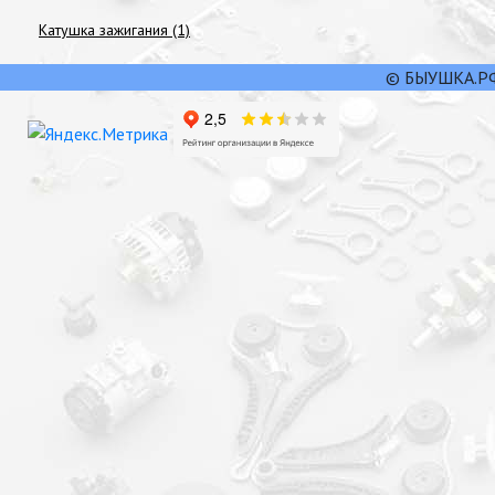
Катушка зажигания (1)
© БЫУШКА.РФ,