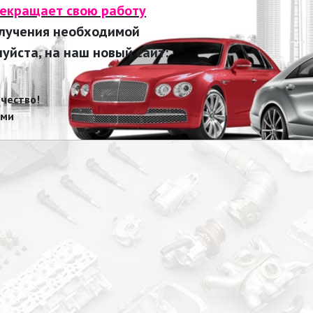
рекращает свою работу
олучения необходимой
йста, на наш новый сайт:
чество!
ами